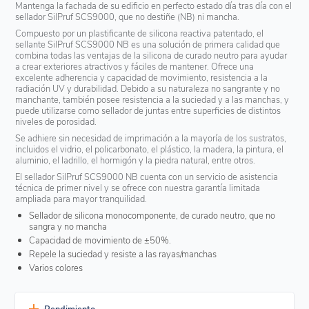
Mantenga la fachada de su edificio en perfecto estado día tras día con el
sellador SilPruf SCS9000, que no destiñe (NB) ni mancha.
Compuesto por un plastificante de silicona reactiva patentado, el
sellante SilPruf SCS9000 NB es una solución de primera calidad que
combina todas las ventajas de la silicona de curado neutro para ayudar
a crear exteriores atractivos y fáciles de mantener. Ofrece una
excelente adherencia y capacidad de movimiento, resistencia a la
radiación UV y durabilidad. Debido a su naturaleza no sangrante y no
manchante, también posee resistencia a la suciedad y a las manchas, y
puede utilizarse como sellador de juntas entre superficies de distintos
niveles de porosidad.
Se adhiere sin necesidad de imprimación a la mayoría de los sustratos,
incluidos el vidrio, el policarbonato, el plástico, la madera, la pintura, el
aluminio, el ladrillo, el hormigón y la piedra natural, entre otros.
El sellador SilPruf SCS9000 NB cuenta con un servicio de asistencia
técnica de primer nivel y se ofrece con nuestra garantía limitada
ampliada para mayor tranquilidad.
Sellador de silicona monocomponente, de curado neutro, que no
sangra y no mancha
Capacidad de movimiento de ±50%.
Repele la suciedad y resiste a las rayas/manchas
Varios colores
Rendimiento