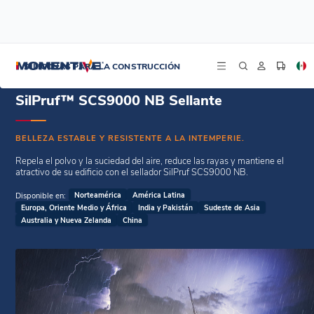
/
/
Inicio
Selladores de estanqueidad
SilPruf™ SCS9000 NB Sellante
SILICONAS PARA LA CONSTRUCCIÓN
SilPruf™ SCS9000 NB Sellante
BELLEZA ESTABLE Y RESISTENTE A LA INTEMPERIE.
Repela el polvo y la suciedad del aire, reduce las rayas y mantiene el
atractivo de su edificio con el sellador SilPruf SCS9000 NB.
Disponible en:
Norteamérica
América Latina
Europa, Oriente Medio y África
India y Pakistán
Sudeste de Asia
Australia y Nueva Zelanda
China