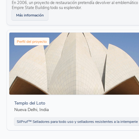
En 2006, un proyecto de restauración pretendía devolver al emblemático
utillaje
Empire State Building todo su esplendor.
La fórmula de bajo descuelgue se mantiene hasta que está
completamente curada
Más información
Responsable con el medio ambiente
Bajo contenido de COV (compuestos orgánicos volátiles)
Supera los requisitos
del programa LEED
Perfil del proyecto
Templo del Loto
Nueva Delhi, India
SilPruf™ Selladores para todo uso y selladores resistentes a la intemperie