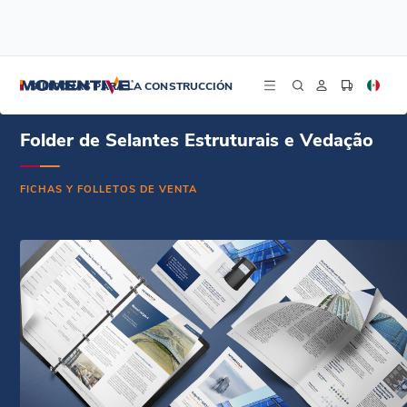
/
/
/
Inicio
Recursos
Centro de Fichas Técnicas
Folder de Selantes Estruturais e Vedação - Português
SILICONAS PARA LA CONSTRUCCIÓN
Folder de Selantes Estruturais e Vedação
FICHAS Y FOLLETOS DE VENTA