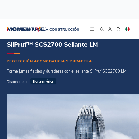
/
/
Inicio
Selladores de estanqueidad
SilPruf™ SCS2700 Sellante LM
SILICONAS PARA LA CONSTRUCCIÓN
SilPruf™ SCS2700 Sellante LM
PROTECCIÓN ACOMODATICIA Y DURADERA.
Forme juntas fiables y duraderas con el sellante SilPruf SCS2700 LM.
Disponible en:
Norteamérica