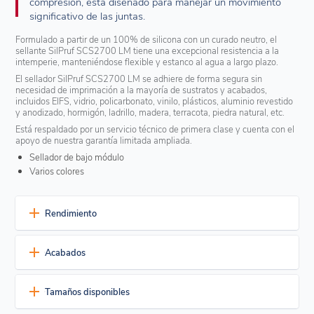
compresión, está diseñado para manejar un movimiento
significativo de las juntas.
Formulado a partir de un 100% de silicona con un curado neutro, el
sellante SilPruf SCS2700 LM tiene una excepcional resistencia a la
intemperie, manteniéndose flexible y estanco al agua a largo plazo.
El sellador SilPruf SCS2700 LM se adhiere de forma segura sin
necesidad de imprimación a la mayoría de sustratos y acabados,
incluidos EIFS, vidrio, policarbonato, vinilo, plásticos, aluminio revestido
y anodizado, hormigón, ladrillo, madera, terracota, piedra natural, etc.
Está respaldado por un servicio técnico de primera clase y cuenta con el
apoyo de nuestra garantía limitada ampliada.
Sellador de bajo módulo
Varios colores
Rendimiento
Una durabilidad excepcional
Acabados
Resistencia probada a largo plazo a las temperaturas
extremas, la radiación UV, la lluvia y la nieve, con un cambio
Actualmente está disponible en ocho colores estándar, pero
insignificante en la elasticidad
Tamaños disponibles
también hay colores personalizados.
Una vez curado, sigue siendo elástico a temperaturas de
-55°F (-48°C) a 250°F (121°C)