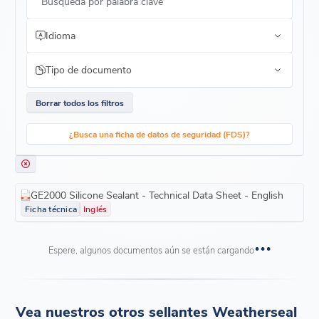
Búsqueda por palabra clave
Excelente resistencia a la intemperie: funciona bajo los rayos
UV, la lluvia y temperaturas variables.
Resistente al agua: ideal para condiciones húmedas o de alta
Idioma
humedad.
Amplia resistencia a la temperatura: adecuada para entornos
de alta y baja temperatura.
Tipo de documento
Borrar todos los filtros
¿Busca una ficha de datos de seguridad (FDS)?
GE2000 Silicone Sealant - Technical Data Sheet - English
Ficha técnica
Inglés
Espere, algunos documentos aún se están cargando
Vea nuestros otros sellantes Weatherseal