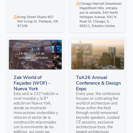
Chicago Marriott Downtown
Magnificent Mile, entrada
por la calzada, 540 North
Irving Street Studio 907
Michigan Avenue, 541 N
NW Irving St, Portland, OR
Rush St, Chicago, IL
97209
60611, Estados Unidos
15
17
Oct
Oct
14 de
14 de
octubre
octubre
Zak World of
TxA26 Annual
Façades (WOF) -
Conference & Design
Nueva York
Expo
Esta será la 232.ª edición a
Every year, the conference
nivel mundial y la 8.ª
focuses on cultivating the
edición en Nueva York,
world of architecture and
donde se mostrarán
those within the field
innovaciones sostenibles y
through world-renowned
retos en el sector de la
keynote speakers, curated
construcción relacionados
CE sessions, exclusive
con la envolvente de los
architectural tours, the
edificios, así como las
largest architectural