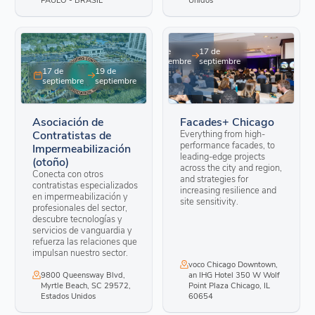
17 de
17 de
septiembre
septiembre
17 de
19 de
septiembre
septiembre
Asociación de
Facades+ Chicago
Contratistas de
Everything from high-
performance facades, to
Impermeabilización
leading-edge projects
(otoño)
across the city and region,
Conecta con otros
and strategies for
contratistas especializados
increasing resilience and
en impermeabilización y
site sensitivity.
profesionales del sector,
descubre tecnologías y
servicios de vanguardia y
refuerza las relaciones que
impulsan nuestro sector.
voco Chicago Downtown,
9800 Queensway Blvd,
an IHG Hotel 350 W Wolf
Myrtle Beach, SC 29572,
Point Plaza Chicago, IL
Estados Unidos
60654