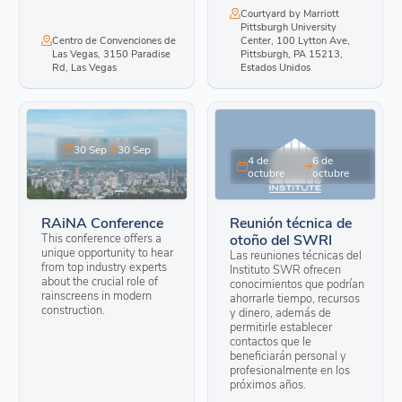
Courtyard by Marriott
Pittsburgh University
Centro de Convenciones de
Center, 100 Lytton Ave,
Las Vegas, 3150 Paradise
Pittsburgh, PA 15213,
Rd, Las Vegas
Estados Unidos
30 Sep
30 Sep
4 de
6 de
octubre
octubre
RAiNA Conference
Reunión técnica de
This conference offers a
otoño del SWRI
unique opportunity to hear
Las reuniones técnicas del
from top industry experts
Instituto SWR ofrecen
about the crucial role of
conocimientos que podrían
rainscreens in modern
ahorrarle tiempo, recursos
construction.
y dinero, además de
permitirle establecer
contactos que le
beneficiarán personal y
profesionalmente en los
próximos años.