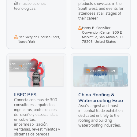
últimas soluciones
products showcase in the
tecnológicas.
Southwest, and events for
attendees at all stages of
their career.
Henry B. González
Convention Center, 900 E
Pier Sixty en Chelsea Piers,
Market St, San Antonio, TX
Nueva York
78205, United States
18 de
20 de
octubre
octubre
28 Oct
30 Oct
IIBEC BES
China Roofing &
Conecta con más de 300
Waterproofing Expo
consultores, arquitectos,
Asia's largest and most
ingenieros, profesionales
influential trade exhibition
del diseño y especialistas
dedicated entirely to the
en cubiertas,
roofing and building
impermeabilización,
waterproofing industries.
ventanas, revestimientos y
sistemas de paredes