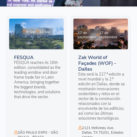
9 Sep
12 Sep
17 de
17 de
septiembre
septiembre
FESQUA
Zak World of
FESQUA reaches its 16th
Façades (WOF) -
edition, consolidated as the
Dallas
leading window and door
Esta será la 227.ª edición a
frame trade fair in Latin
nivel mundial y la 2.ª
America, bringing together
edición en Dallas, donde se
the biggest brands,
mostrarán innovaciones
technologies, and solutions
sostenibles y retos en el
that drive the sector.
sector de la construcción
relacionados con la
envolvente de los edificios,
así como las últimas
soluciones tecnológicas.
2121 McKinney Ave,
SÃO PAULO EXPO - SÃO
Dallas, TX 75201, Estados
PAULO - BRASIL
Unidos