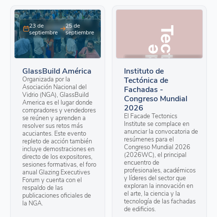
23 de
25 de
septiembre
septiembre
28 de
2 de
septiembre
octubre
GlassBuild América
Instituto de
Organizada por la
Tectónica de
Asociación Nacional del
Fachadas -
Vidrio (NGA), GlassBuild
Congreso Mundial
America es el lugar donde
2026
compradores y vendedores
El Facade Tectonics
se reúnen y aprenden a
Institute se complace en
resolver sus retos más
anunciar la convocatoria de
acuciantes. Este evento
resúmenes para el
repleto de acción también
Congreso Mundial 2026
incluye demostraciones en
(2026WC), el principal
directo de los expositores,
encuentro de
sesiones formativas, el foro
profesionales, académicos
anual Glazing Executives
y líderes del sector que
Forum y cuenta con el
exploran la innovación en
respaldo de las
el arte, la ciencia y la
publicaciones oficiales de
tecnología de las fachadas
la NGA.
de edificios.