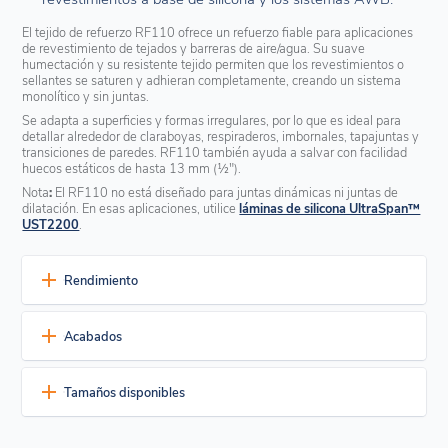
El tejido de refuerzo RF110 ofrece un refuerzo fiable para aplicaciones
de revestimiento de tejados y barreras de aire/agua. Su suave
humectación y su resistente tejido permiten que los revestimientos o
sellantes se saturen y adhieran completamente, creando un sistema
monolítico y sin juntas.
Se adapta a superficies y formas irregulares, por lo que es ideal para
detallar alrededor de claraboyas, respiraderos, imbornales, tapajuntas y
transiciones de paredes. RF110 también ayuda a salvar con facilidad
huecos estáticos de hasta 13 mm (½").
Nota
:
El RF110 no está diseñado para juntas dinámicas ni juntas de
dilatación. En esas aplicaciones, utilice
láminas de silicona UltraSpan™
UST2200
.
Rendimiento
Fácil de instalar
Acabados
Manejo sencillo - Se coloca y recoloca fácilmente durante la
instalación
Actualmente disponible en un color estándar.
Resistente al desgarro - Soporta el movimiento durante el
Tamaños disponibles
mojado y la colocación
Blanco
Funciona con revestimientos y selladores - Se satura a la
El tejido de refuerzo RF110 se suministra en:
perfección para una unión continua