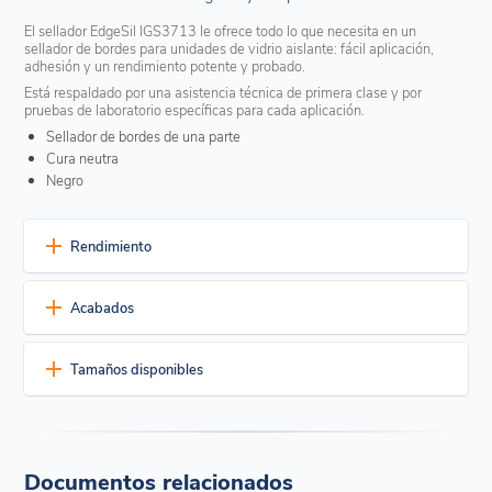
El sellador EdgeSil IGS3713 le ofrece todo lo que necesita en un
sellador de bordes para unidades de vidrio aislante: fácil aplicación,
adhesión y un rendimiento potente y probado.
Está respaldado por una asistencia técnica de primera clase y por
pruebas de laboratorio específicas para cada aplicación.
Sellador de bordes de una parte
Cura neutra
Negro
Rendimiento
Una durabilidad excepcional
Acabados
Resistencia probada a largo plazo a las temperaturas
extremas, la radiación UV, la lluvia, la nieve y el viento con un
Actualmente está disponible en dos colores estándar:
cambio insignificante en la elasticidad
Tamaños disponibles
Una vez curado, permanece totalmente elástico de 4°C a
Negro
Gris
121°C (40°F a 250°F).
Disponible en:
Soporta exposiciones intermitentes y de corta duración de
hasta 350°F (178°C)
Cubo de plástico de 19 litros (5 galones)
Excelente rendimiento
Tambor de fibra o de acero de 55 galones (208 L)
Documentos relacionados