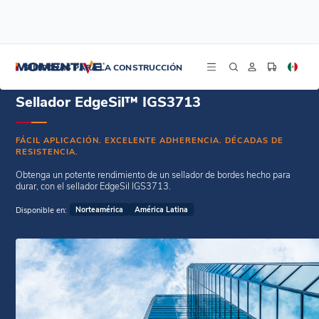
/
/
Inicio
Sellantes para vidrio aislante
Sellador EdgeSil™ IGS3713
SILICONAS PARA LA CONSTRUCCIÓN
Sellador EdgeSil™ IGS3713
FÁCIL APLICACIÓN. EXCELENTE ADHERENCIA. DÉCADAS DE
RESISTENCIA.
Obtenga un potente rendimiento de un sellador de bordes hecho para
durar, con el sellador EdgeSil IGS3713.
Disponible en:
Norteamérica
América Latina