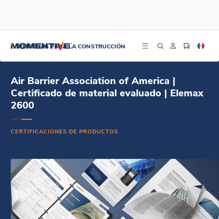
/
/
/
Inicio
Recursos
Centro de Fichas Técnicas
Air Barrier Association of America | Certificado de material evaluado | Elemax
SILICONAS PARA LA CONSTRUCCIÓN
2600
Air Barrier Association of America |
Certificado de material evaluado | Elemax
2600
CERTIFICACIONES DE PRODUCTOS