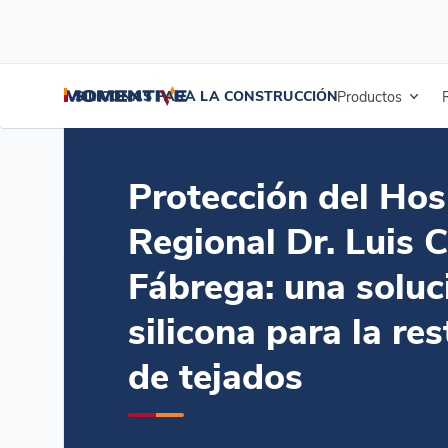
/
/
/
Inicio
Blogs
Estudios de caso
Protección del Hospital Regional
SILICONAS PARA LA CONSTRUCCIÓN
Productos
Protección del Hos
Regional Dr. Luis 
Fábrega: una soluc
silicona para la re
de tejados