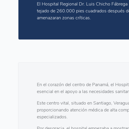
El Hospital Regional Dr. Luis Chicho Fábrega
tejado de 260.000 pies cuadrados después d
amenazaran zonas críticas.
En el corazón del centro de Panamá, el Hospi
esencial en el apoyo a las necesidades sanit
Este centro vital, situado en Santiago, Veragu
proporcionando atención médica de alta compl
especializados.
Por desgracia, el hospital empezaba a mostrar 