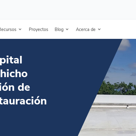
 Dr. Luis Chicho Fábrega: una solución de silicona para la restauración de tejados
Recursos
Proyectos
Blog
Acerca de
pital
Chicho
ión de
stauración