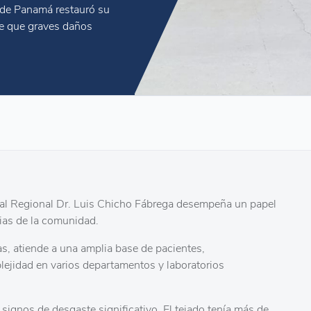
 de Panamá restauró su
e que graves daños
tal Regional Dr. Luis Chicho Fábrega desempeña un papel
arias de la comunidad.
as, atiende a una amplia base de pacientes,
ejidad en varios departamentos y laboratorios
signos de desgaste significativo. El tejado tenía más de