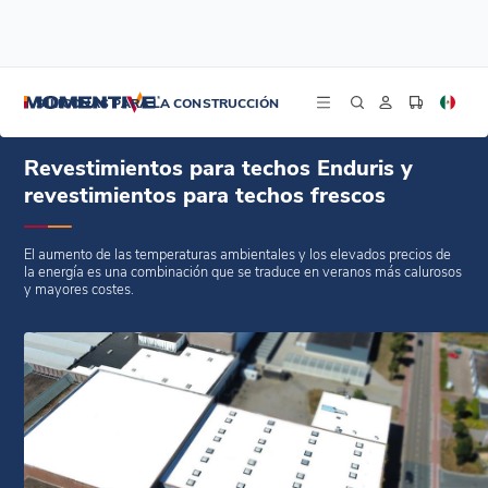
/
/
/
Inicio
Blogs
Estudios de caso
Revestimientos para techos Enduris y revestimientos para techos frescos
SILICONAS PARA LA CONSTRUCCIÓN
Revestimientos para techos Enduris y
revestimientos para techos frescos
El aumento de las temperaturas ambientales y los elevados precios de
la energía es una combinación que se traduce en veranos más calurosos
y mayores costes.