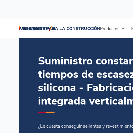
/
/
/
Inicio
Blogs
Blogs
Suministro constante en tiempos de escasez
SILICONAS PARA LA CONSTRUCCIÓN
Productos
Suministro consta
tiempos de escase
silicona - Fabricac
integrada vertical
¿Le cuesta conseguir sellantes y revestimient