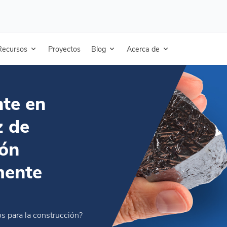
 de silicona - Fabricación integrada verticalmente
Recursos
Proyectos
Blog
Acerca de
nte en
z de
ión
mente
os para la construcción?