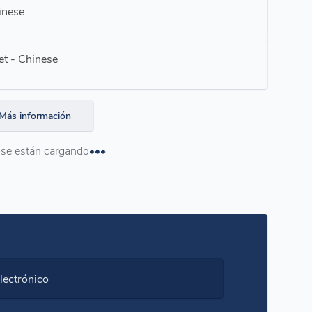
inese
et - Chinese
Más información
se están cargando
lectrónico