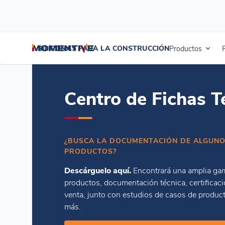
/
/
Inicio
Recursos
Centro de Fichas Técnicas
SILICONAS PARA LA CONSTRUCCIÓN
Productos
Centro de Fichas T
¿BUSCA LA DOCUMENTACIÓN DE ALGUNO
PRODUCTOS?
Descárguelo aquí.
Encontrará una amplia ga
productos, documentación técnica, certificació
venta, junto con estudios de casos de produc
más.