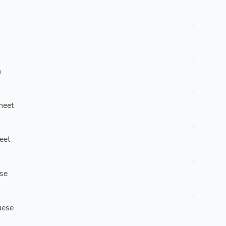
h
heet
eet
se
uese