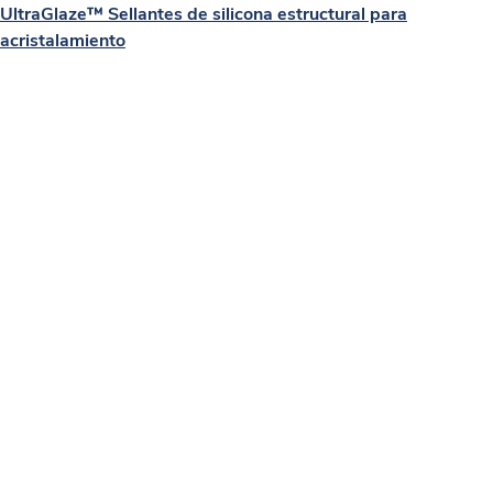
UltraGlaze™ Sellantes de silicona estructural para
acristalamiento