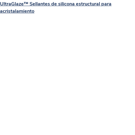
UltraGlaze™ Sellantes de silicona estructural para
acristalamiento